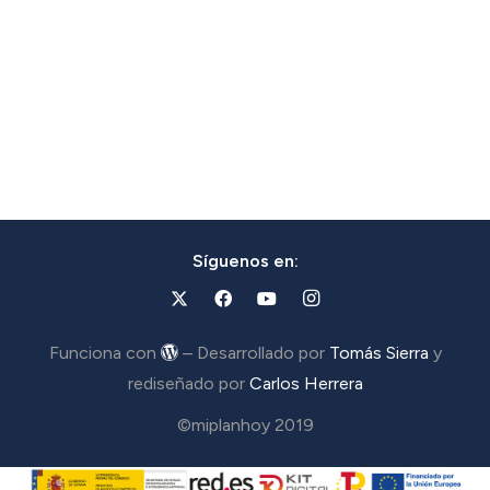
Síguenos en:
Funciona con
– Desarrollado por
Tomás Sierra
y
rediseñado por
Carlos Herrera
©miplanhoy 2019