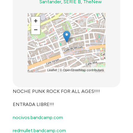
Santander
,
SERIE B
,
TheNew
+
−
Leaflet
| ©
OpenStreetMap
contributors
NOCHE PUNK ROCK FOR ALL AGES!!!!
ENTRADA LIBRE!!!
nocivos.bandcamp.com
redmullet.bandcamp.com