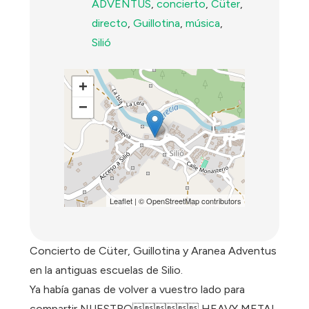
ADVENTUS
,
concierto
,
Cüter
,
directo
,
Guillotina
,
música
,
Silió
+
−
Leaflet
| ©
OpenStreetMap
contributors
Concierto de Cüter, Guillotina y Aranea Adventus
en la antiguas escuelas de Silio.
Ya había ganas de volver a vuestro lado para
compartir NUESTRO HEAVY METAL