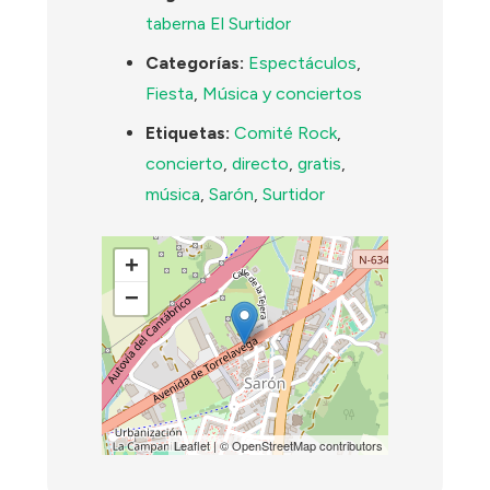
taberna El Surtidor
Categorías:
Espectáculos
,
Fiesta
,
Música y conciertos
Etiquetas:
Comité Rock
,
concierto
,
directo
,
gratis
,
música
,
Sarón
,
Surtidor
+
−
Leaflet
| ©
OpenStreetMap
contributors