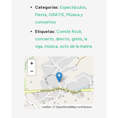
Categorías:
Espectáculos
,
Fiesta
,
GRATIS
,
Música y
conciertos
Etiquetas:
Comité Rock
,
concierto
,
directo
,
gratis
,
la
viga
,
música
,
soto de la marina
+
−
Leaflet
| ©
OpenStreetMap
contributors