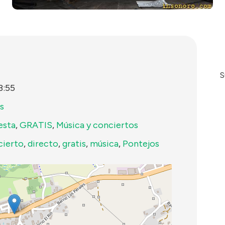
S
3:55
s
esta
,
GRATIS
,
Música y conciertos
cierto
,
directo
,
gratis
,
música
,
Pontejos