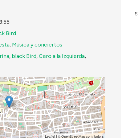
S
3:55
ck Bird
esta
,
Música y conciertos
rina
,
black Bird
,
Cero a la Izquierda
,
Leaflet
| ©
OpenStreetMap
contributors