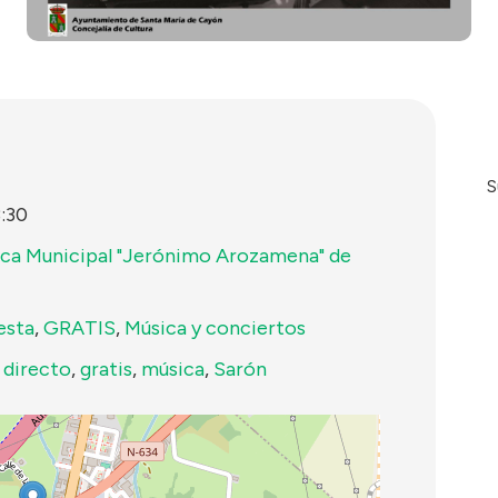
S
:30
eca Municipal "Jerónimo Arozamena" de
esta
,
GRATIS
,
Música y conciertos
,
directo
,
gratis
,
música
,
Sarón