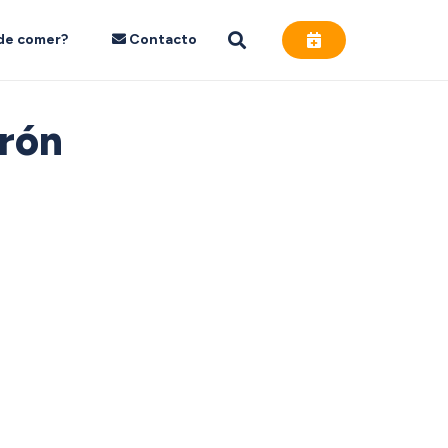
de comer?
Contacto
rón