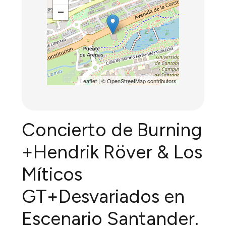
−
Leaflet
| ©
OpenStreetMap
contributors
Concierto de Burning
+Hendrik Röver & Los
Míticos
GT+Desvariados en
Escenario Santander.