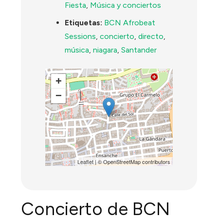
Fiesta
,
Música y conciertos
Etiquetas:
BCN Afrobeat
Sessions
,
concierto
,
directo
,
música
,
niagara
,
Santander
+
−
Leaflet
| ©
OpenStreetMap
contributors
Concierto de BCN