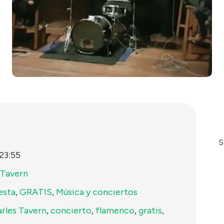
S
23:55
 Tavern
esta
,
GRATIS
,
Música y conciertos
rles Tavern
,
concierto
,
flamenco
,
gratis
,