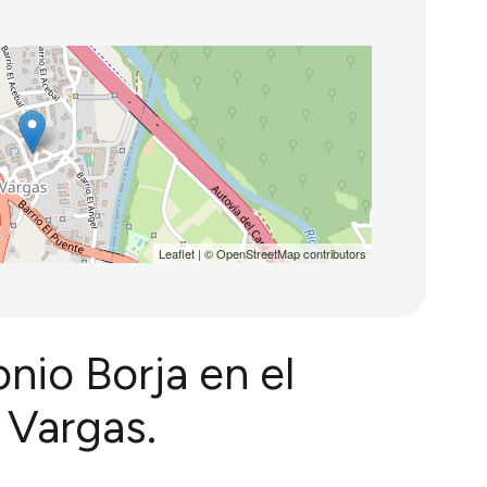
Leaflet
| ©
OpenStreetMap
contributors
nio Borja en el
 Vargas.