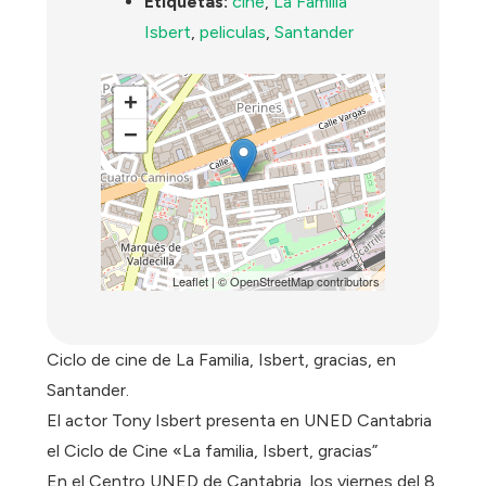
Etiquetas:
cine
,
La Familia
Isbert
,
peliculas
,
Santander
+
−
Leaflet
| ©
OpenStreetMap
contributors
Ciclo de cine de La Familia, Isbert, gracias, en
Santander.
El actor Tony Isbert presenta en UNED Cantabria
el Ciclo de Cine «La familia, Isbert, gracias”
En el Centro UNED de Cantabria, los viernes del 8