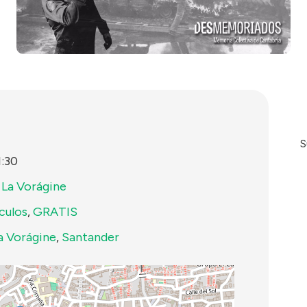
S
1:30
 La Vorágine
culos
,
GRATIS
a Vorágine
,
Santander