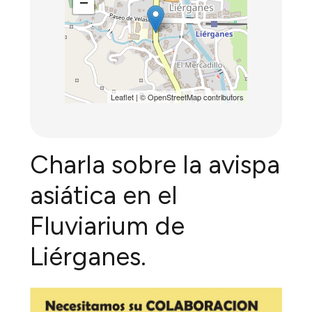
−
Leaflet
| ©
OpenStreetMap
contributors
Charla sobre la avispa
asiática en el
Fluviarium de
Liérganes.