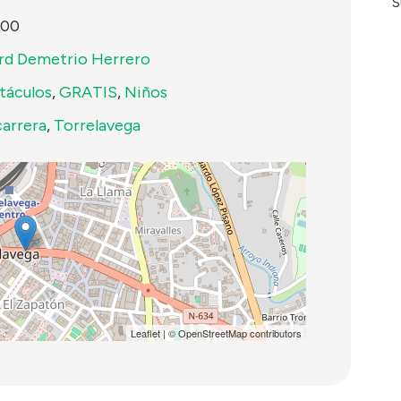
S
:00
rd Demetrio Herrero
táculos
,
GRATIS
,
Niños
carrera
,
Torrelavega
Leaflet
| ©
OpenStreetMap
contributors