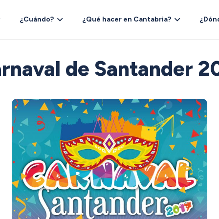
¿Cuándo?
¿Qué hacer en Cantabria?
¿Dón
rnaval de Santander 2