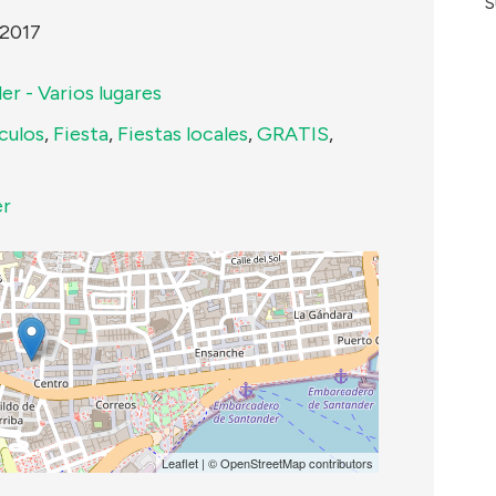
S
 2017
r - Varios lugares
culos
,
Fiesta
,
Fiestas locales
,
GRATIS
,
er
Leaflet
| ©
OpenStreetMap
contributors