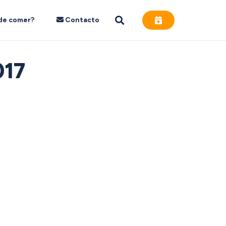
de comer?
Contacto
017