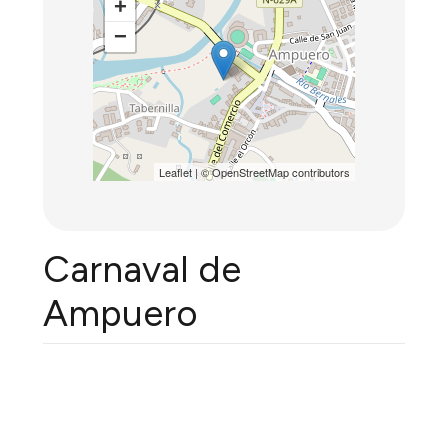
+
−
Leaflet
| ©
OpenStreetMap
contributors
Carnaval de
Ampuero