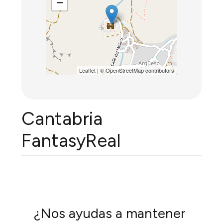
−
Leaflet
| ©
OpenStreetMap
contributors
Cantabria
FantasyReal
¿Nos ayudas a mantener