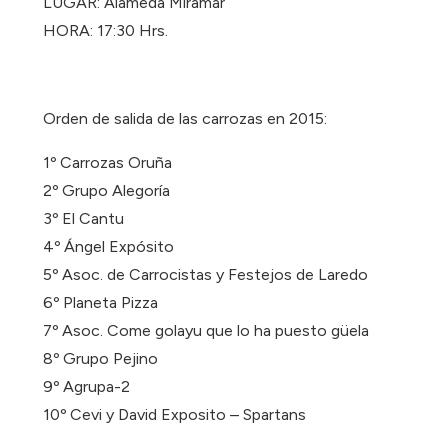
LUGAR: Alameda Miramar
HORA: 17:30 Hrs.
Orden de salida de las carrozas en 2015:
1º Carrozas Oruña
2º Grupo Alegoría
3º El Cantu
4º Ángel Expósito
5º Asoc. de Carrocistas y Festejos de Laredo
6º Planeta Pizza
7º Asoc. Come golayu que lo ha puesto güela
8º Grupo Pejino
9º Agrupa-2
10º Cevi y David Exposito – Spartans