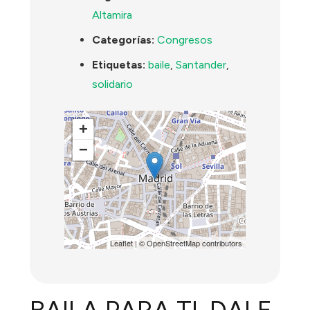
Altamira
Categorías:
Congresos
Etiquetas:
baile
,
Santander
,
solidario
+
−
Leaflet
| ©
OpenStreetMap
contributors