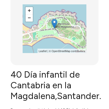
+
−
Leaflet
| ©
OpenStreetMap
contributors
40 Día infantil de
Cantabria en la
Magdalena,Santander.