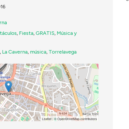
016
rna
táculos
,
Fiesta
,
GRATIS
,
Música y
,
La Caverna
,
música
,
Torrelavega
Leaflet
| ©
OpenStreetMap
contributors